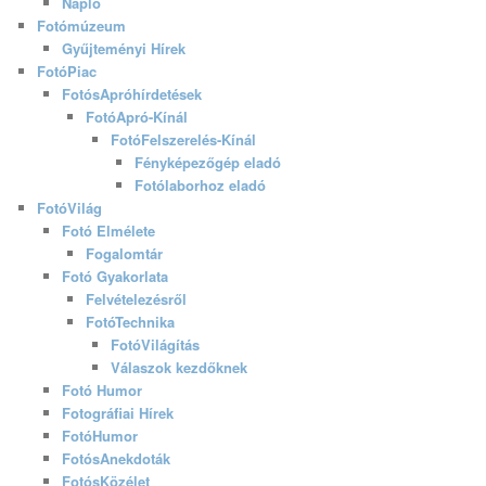
Napló
Fotómúzeum
Gyűjteményi Hírek
FotóPiac
FotósApróhírdetések
FotóApró-Kínál
FotóFelszerelés-Kínál
Fényképezőgép eladó
Fotólaborhoz eladó
FotóVilág
Fotó Elmélete
Fogalomtár
Fotó Gyakorlata
Felvételezésről
FotóTechnika
FotóVilágítás
Válaszok kezdőknek
Fotó Humor
Fotográfiai Hírek
FotóHumor
FotósAnekdoták
FotósKözélet