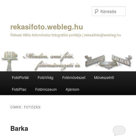
Tovább
Tovább
az
a
Kere
elsődleges
másodlagos
tartalomra
tartalomra
rekasifoto.webleg.hu
Rékasi Attila fotóművész fotográfiai portálja | rekasifoto@webleg.hu
Fő
FotóPortál
FotóVilág
Fotóművészet
Művészetről
menü
FotóPiac
Fotómúzeum
Ajánlom
CÍMKE:
FOTÓZÁS
Barka