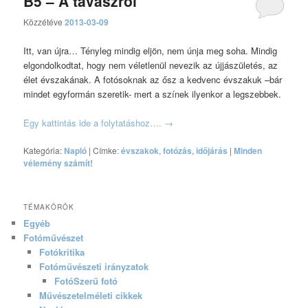
B5 – A tavaszról
Közzétéve
2013-03-09
Itt, van újra… Tényleg mindig eljön, nem únja meg soha. Mindig
elgondolkodtat, hogy nem véletlenül nevezik az újjászületés, az
élet évszakának. A fotósoknak az ősz a kedvenc évszakuk –bár
mindet egyformán szeretik- mert a színek ilyenkor a legszebbek.
Egy kattintás ide a folytatáshoz….
→
Kategória:
Napló
|
Címke:
évszakok
,
fotózás
,
időjárás
|
Minden
vélemény számít!
TÉMAKÖRÖK
Egyéb
Fotóművészet
Fotókritika
Fotóművészeti irányzatok
FotóSzerű fotó
Művészetelméleti cikkek