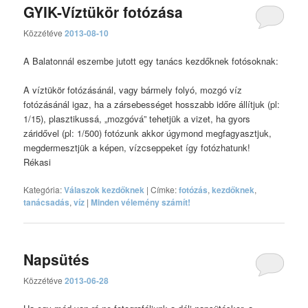
GYIK-Víztükör fotózása
Közzétéve
2013-08-10
A Balatonnál eszembe jutott egy tanács kezdőknek fotósoknak:
A víztükör fotózásánál, vagy bármely folyó, mozgó víz
fotózásánál igaz, ha a zársebességet hosszabb időre állítjuk (pl:
1/15), plasztikussá, „mozgóvá” tehetjük a vizet, ha gyors
záridővel (pl: 1/500) fotózunk akkor úgymond megfagyasztjuk,
megdermesztjük a képen, vízcseppeket így fotózhatunk!
Rékasi
Kategória:
Válaszok kezdőknek
|
Címke:
fotózás
,
kezdőknek
,
tanácsadás
,
víz
|
Minden vélemény számít!
Napsütés
Közzétéve
2013-06-28