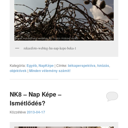
rekasifoto-webleg-hu-nap-kepe-beka-1
Kategória:
Egyéb
,
NapKépe
|
Címke:
békaperspektíva
,
fotózás
,
objektívek
|
Minden vélemény számít!
NK8 – Nap Képe –
Ismétlődés?
Közzétéve
2013-04-17