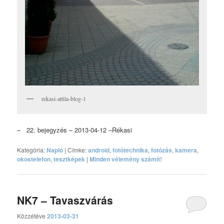
rekasi-attila-blog-1
– 22. bejegyzés – 2013-04-12 –Rékasi
Kategória:
Napló
|
Címke:
android
,
fotótechnika
,
fotózás
,
kamera
,
okostelefon
,
tesztképek
|
Minden vélemény számít!
NK7 – Tavaszvárás
Közzétéve
2013-03-31