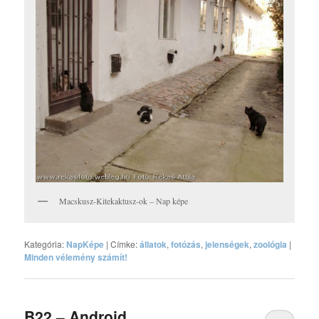
Macskusz-Kitekaktusz-ok – Nap képe
Kategória:
NapKépe
|
Címke:
állatok
,
fotózás
,
jelenségek
,
zoológia
|
Minden vélemény számít!
B22 – Android