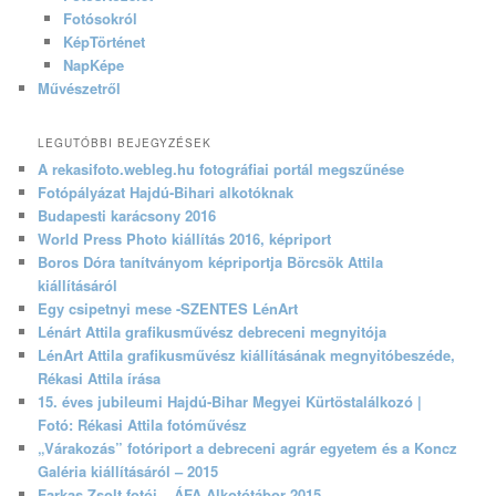
Fotósokról
KépTörténet
NapKépe
Művészetről
LEGUTÓBBI BEJEGYZÉSEK
A rekasifoto.webleg.hu fotográfiai portál megszűnése
Fotópályázat Hajdú-Bihari alkotóknak
Budapesti karácsony 2016
World Press Photo kiállítás 2016, képriport
Boros Dóra tanítványom képriportja Börcsök Attila
kiállításáról
Egy csipetnyi mese -SZENTES LénArt
Lénárt Attila grafikusművész debreceni megnyitója
LénArt Attila grafikusművész kiállításának megnyitóbeszéde,
Rékasi Attila írása
15. éves jubileumi Hajdú-Bihar Megyei Kürtöstalálkozó |
Fotó: Rékasi Attila fotóművész
„Várakozás” fotóriport a debreceni agrár egyetem és a Koncz
Galéria kiállításáról – 2015
Farkas Zsolt fotói – ÁFA Alkotótábor 2015