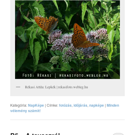
Rékasi Attila: Lepkék | rekasifoto.webleg.hu
Kategória:
NapKépe
|
Címke:
fotózás
,
időjárás
,
napképe
|
Minden
vélemény számít!