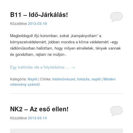
B11 – Idő-Járkálás!
Közzétéve
2013-03-19
Megboldogult ifjú koromban, sokat „kampányoltam” a
környezetvédelemért, jobban mondva a klíma védelemért –egy
rádióműsorban hallottam, hogy milyen elméletek, tények vannak
és gondoltam, rajtam ne múljon-.
Egy kattintás ide a folytatáshoz….
→
Kategória:
Napló
|
Címke:
fotóművészet
,
fotózás
,
napló
|
Minden
vélemény számít!
NK2 – Az eső ellen!
Közzétéve
2013-03-14