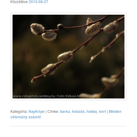
Közzétéve
2013-08-27
Kategória:
NapKépe
|
Címke:
barka
,
fotózás
,
hobby
,
kert
|
Minden
vélemény számít!