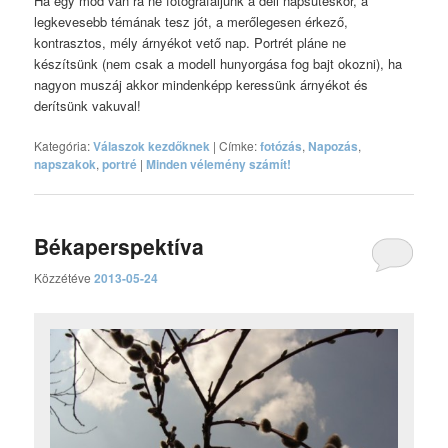
Ha egy mód van rá ne fotografáljunk a déli napsütéskor, a
legkevesebb témának tesz jót, a merőlegesen érkező,
kontrasztos, mély árnyékot vető nap. Portrét pláne ne
készítsünk (nem csak a modell hunyorgása fog bajt okozni), ha
nagyon muszáj akkor mindenképp keressünk árnyékot és
derítsünk vakuval!
Kategória:
Válaszok kezdőknek
|
Címke:
fotózás
,
Napozás
,
napszakok
,
portré
|
Minden vélemény számít!
Békaperspektíva
Közzétéve
2013-05-24