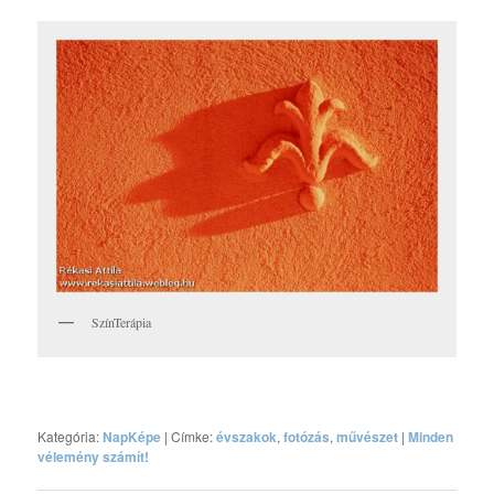
SzínTerápia
Kategória:
NapKépe
|
Címke:
évszakok
,
fotózás
,
művészet
|
Minden
vélemény számít!