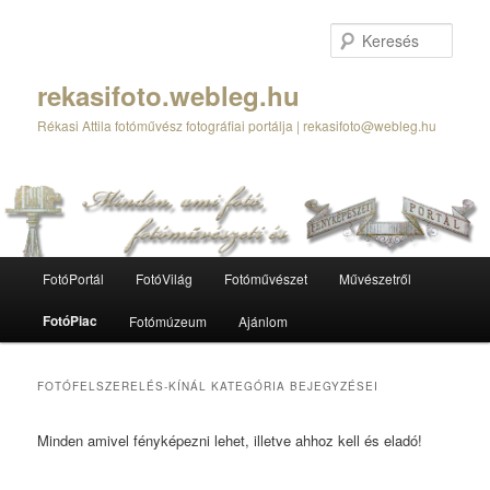
Tovább
Tovább
az
a
Kere
elsődleges
másodlagos
tartalomra
tartalomra
rekasifoto.webleg.hu
Rékasi Attila fotóművész fotográfiai portálja | rekasifoto@webleg.hu
Fő
FotóPortál
FotóVilág
Fotóművészet
Művészetről
menü
FotóPiac
Fotómúzeum
Ajánlom
FOTÓFELSZERELÉS-KÍNÁL
KATEGÓRIA BEJEGYZÉSEI
Minden amivel fényképezni lehet, illetve ahhoz kell és eladó!