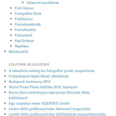
Válaszok kezdőknek
Fotó Humor
Fotográfiai Hírek
FotóHumor
FotósAnekdoták
FotósKözélet
Fotósokról
KépTörténet
NapKépe
Művészetről
LEGUTÓBBI BEJEGYZÉSEK
A rekasifoto.webleg.hu fotográfiai portál megszűnése
Fotópályázat Hajdú-Bihari alkotóknak
Budapesti karácsony 2016
World Press Photo kiállítás 2016, képriport
Boros Dóra tanítványom képriportja Börcsök Attila
kiállításáról
Egy csipetnyi mese -SZENTES LénArt
Lénárt Attila grafikusművész debreceni megnyitója
LénArt Attila grafikusművész kiállításának megnyitóbeszéde,