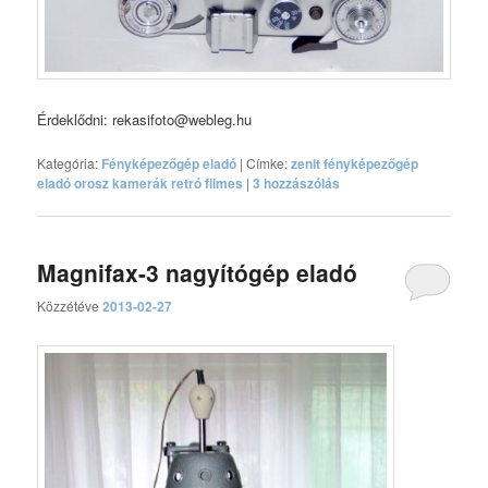
Érdeklődni: rekasifoto@webleg.hu
Kategória:
Fényképezőgép eladó
|
Címke:
zenit fényképezőgép
eladó orosz kamerák retró filmes
|
3
hozzászólás
Magnifax-3 nagyítógép eladó
Közzétéve
2013-02-27