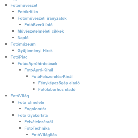
Fotóművészet
Fotókritika
Fotóművészeti irányzatok
FotóSzerű fotó
Művészetelméleti cikkek
Napló
Fotómúzeum
Gyűjteményi Hírek
FotóPiac
FotósApróhírdetések
FotóApró-Kínál
FotóFelszerelés-Kínál
Fényképezőgép eladó
Fotólaborhoz eladó
FotóVilág
Fotó Elmélete
Fogalomtár
Fotó Gyakorlata
Felvételezésről
FotóTechnika
FotóVilágítás