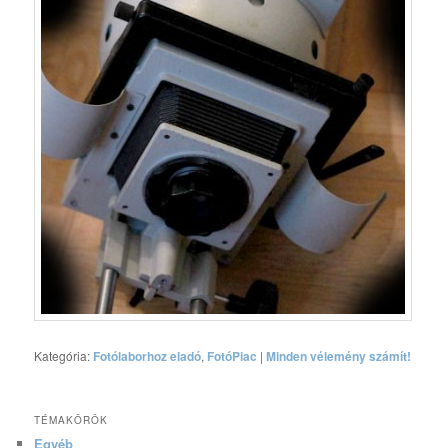
Kategória:
Fotólaborhoz eladó
,
FotóPiac
|
Minden vélemény számít!
TÉMAKÖRÖK
Egyéb