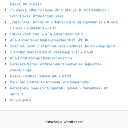
Rékasi Attila írása
15. éves jubileumi Hajdú-Bihar Megyei Kürtöstalálkozó |
Fotó: Rékasi Attila fotóművész
„Várakozás” fotóriport a debreceni agrár egyetem és a Koncz
Galéria kiállításáról – 2015
Farkas Zsolt fotói – ÁFA Alkotótábor 2015
ÁFA Alkotótábor Mátrakeresztes 2015. WERK
Szamódi Zsolt Olaf fotóművész kiállítása Budán – képriport
6. Caffart Nemzetközi Művésztelep 2015 – BAJA
ÁFA FotoHétvége Hajdúszoboszlón
Derecske Város Grafikai Gyűjteményének, fejlesztési
koncepciója
Kassai kiállítás: Rékasi Attila 40/20
Bajai híd alatt videó fotóséta „mellékterméke”
Karácsonyi meglepi: fogászati ügyelet, vidékieknek? Az
nincs!!!
NK – Pipacs
Köszönjük WordPress!