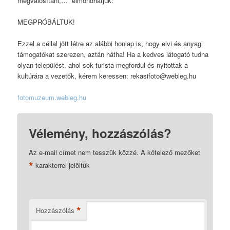
megvalósítani,… elmondhatjuk:
MEGPRÓBÁLTUK!
Ezzel a céllal jött létre az alábbi honlap is, hogy elvi és anyagi
támogatókat szerezen, aztán hátha! Ha a kedves látogató tudna
olyan települést, ahol sok turista megfordul és nyitottak a
kultúrára a vezetők, kérem keressen: rekasifoto@webleg.hu
fotomuzeum.webleg.hu
Vélemény, hozzászólás?
Az e-mail címet nem tesszük közzé.
A kötelező mezőket
*
karakterrel jelöltük
*
Hozzászólás