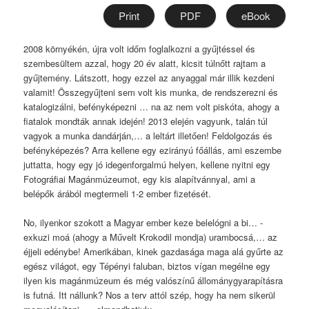
Print
PDF
eBook
2008 környékén, újra volt időm foglalkozni a gyűjtéssel és
szembesültem azzal, hogy 20 év alatt, kicsit túlnőtt rajtam a
gyűjtemény. Látszott, hogy ezzel az anyaggal már illik kezdeni
valamit! Összegyűjteni sem volt kis munka, de rendszerezni és
katalogizálni, befényképezni … na az nem volt piskóta, ahogy a
fiatalok mondták annak idején! 2013 elején vagyunk, talán túl
vagyok a munka dandárján,… a leltárt illetően! Feldolgozás és
befényképezés? Arra kellene egy ezirányú főállás, ami eszembe
juttatta, hogy egy jó idegenforgalmú helyen, kellene nyitni egy
Fotográfiai Magánmúzeumot, egy kis alapítvánnyal, ami a
belépők árából megtermeli 1-2 ember fizetését.
No, ilyenkor szokott a Magyar ember keze belelógni a bi… -
exkuzi moá (ahogy a Művelt Krokodil mondja) urambocsá,… az
éjjeli edénybe! Amerikában, kinek gazdasága maga alá gyűrte az
egész világot, egy Tépényi faluban, biztos vígan megélne egy
ilyen kis magánmúzeum és még valószínű állománygyarapításra
is futná. Itt nállunk? Nos a terv attól szép, hogy ha nem sikerül