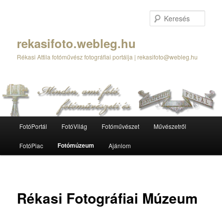
Tovább
az
Kere
elsődleges
tartalomra
rekasifoto.webleg.hu
Rékasi Attila fotóművész fotográfiai portálja | rekasifoto@webleg.hu
Fő
FotóPortál
FotóVilág
Fotóművészet
Művészetről
menü
Fotómúzeum
FotóPiac
Ajánlom
Rékasi Fotográfiai Múzeum