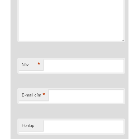
*
Név
*
E-mail cím
Honlap