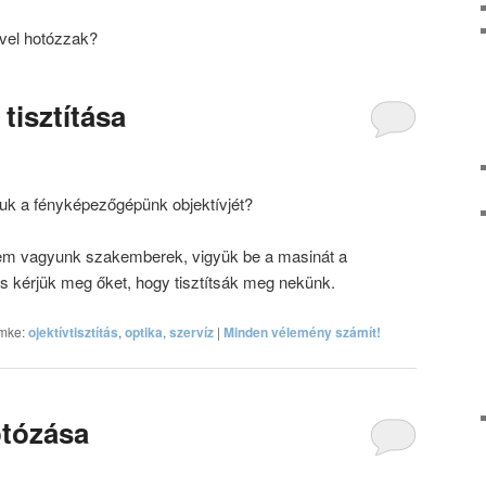
ivel hotózzak?
tisztítása
suk a fényképezőgépünk objektívjét?
em vagyunk szakemberek, vigyük be a masinát a
és kérjük meg őket, hogy tisztítsák meg nekünk.
mke:
ojektívtisztítás
,
optika
,
szervíz
|
Minden vélemény számít!
otózása