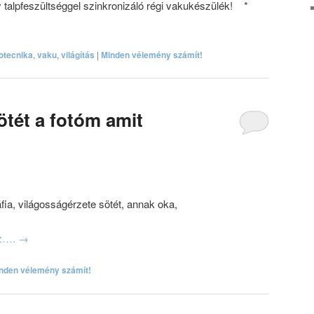
y talpfeszültséggel szinkronizáló régi vakukészülék! *
totecnika
,
vaku
,
világítás
|
Minden vélemény számít!
ötét a fotóm amit
áfia, világosságérzete sötét, annak oka,
oz….
→
nden vélemény számít!