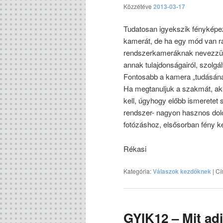
Közzétéve
2013-03-17
Tudatosan igyekszik fényképe
kamerát, de ha egy mód van r
rendszerkameráknak nevezzük.
annak tulajdonságairól, szolgál
Fontosabb a kamera „tudásánál”
Ha megtanuljuk a szakmát, akko
kell, úgyhogy előbb ismeretet 
rendszer- nagyon hasznos dolo
fotózáshoz, elsősorban fény kel
Rékasi
Kategória:
Válaszok kezdőknek
|
Cí
GYIK12 – Mit ad