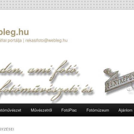
bleg.hu
áfiai portálja | rekasifoto@webleg.hu
otóművészet
Művészetről
FotóPiac
Fotómúzeum
Ajánlom
GYZÉSEI