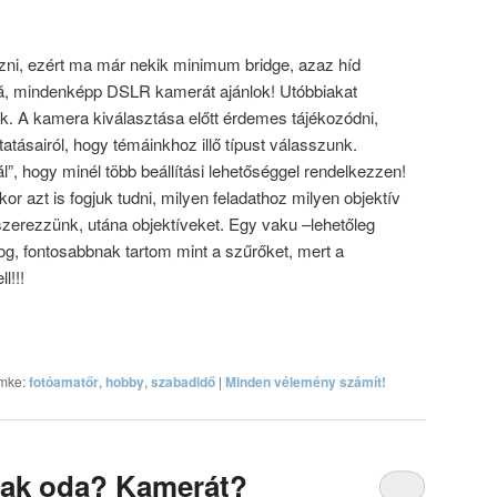
zni, ezért ma már nekik minimum bridge, azaz híd
á, mindenképp DSLR kamerát ajánlok! Utóbbiakat
 A kamera kiválasztása előtt érdemes tájékozódni,
tatásairól, hogy témáinkhoz illő típust válasszunk.
, hogy minél több beállítási lehetőséggel rendelkezzen!
r azt is fogjuk tudni, milyen feladathoz milyen objektív
szerezzünk, utána objektíveket. Egy vaku –lehetőleg
g, fontosabbnak tartom mint a szűrőket, mert a
l!!!
mke:
fotóamatőr
,
hobby
,
szabadidő
|
Minden vélemény számít!
jak oda? Kamerát?