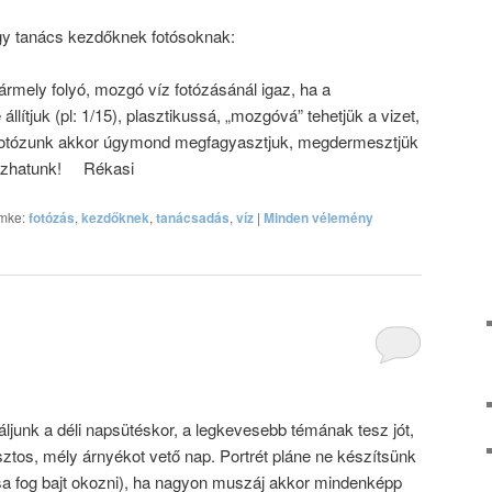
egy tanács kezdőknek fotósoknak:
ármely folyó, mozgó víz fotózásánál igaz, ha a
lítjuk (pl: 1/15), plasztikussá, „mozgóvá” tehetjük a vizet,
0) fotózunk akkor úgymond megfagyasztjuk, megdermesztjük
otózhatunk! Rékasi
mke:
fotózás
,
kezdőknek
,
tanácsadás
,
víz
|
Minden vélemény
ljunk a déli napsütéskor, a legkevesebb témának tesz jót,
ztos, mély árnyékot vető nap. Portrét pláne ne készítsünk
a fog bajt okozni), ha nagyon muszáj akkor mindenképp