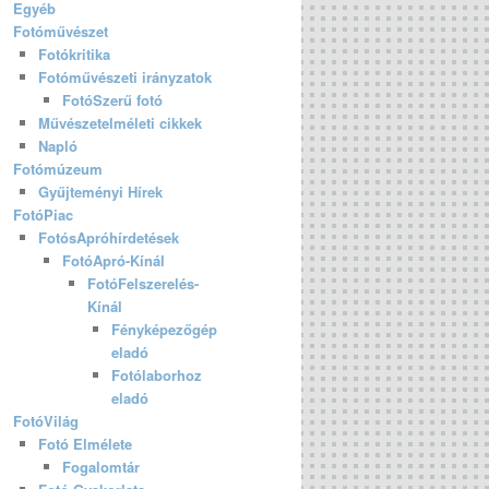
Egyéb
Fotóművészet
Fotókritika
Fotóművészeti irányzatok
FotóSzerű fotó
Művészetelméleti cikkek
Napló
Fotómúzeum
Gyűjteményi Hírek
FotóPiac
FotósApróhírdetések
FotóApró-Kínál
FotóFelszerelés-
Kínál
Fényképezőgép
eladó
Fotólaborhoz
eladó
FotóVilág
Fotó Elmélete
Fogalomtár