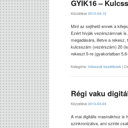
GYIK16 – Kulcs
Közzétéve
2013-04-15
Mint az sejthető ennek a kife
Ezért hívják vezérszámnak is.
megadására, illetve a rekesz,
kulcsszám (vezérszám) 20 (is
rekeszt 5-re (gyakorlatban 5,6-ra
Kategória:
Válaszok kezdőknek
|
Cí
Régi vaku digitá
Közzétéve
2013-04-04
A mai digitális masinákhoz is 
szinkronizálva, ami szinte cs