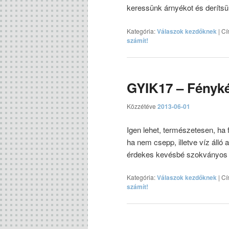
keressünk árnyékot és derítsü
Kategória:
Válaszok kezdőknek
|
Cí
számít!
GYIK17 – Fényk
Közzétéve
2013-06-01
Igen lehet, természetesen, ha f
ha nem csepp, illetve víz álló 
érdekes kevésbé szokványos k
Kategória:
Válaszok kezdőknek
|
Cí
számít!