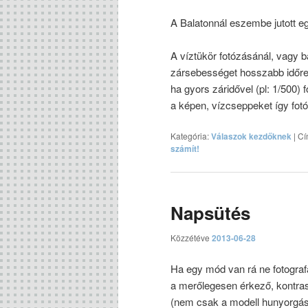
A Balatonnál eszembe jutott 
A víztükör fotózásánál, vagy b
zársebességet hosszabb időre ál
ha gyors záridővel (pl: 1/50
a képen, vízcseppeket így f
Kategória:
Válaszok kezdőknek
|
Cí
számít!
Napsütés
Közzétéve
2013-06-28
Ha egy mód van rá ne fotografá
a merőlegesen érkező, kontras
(nem csak a modell hunyorgás