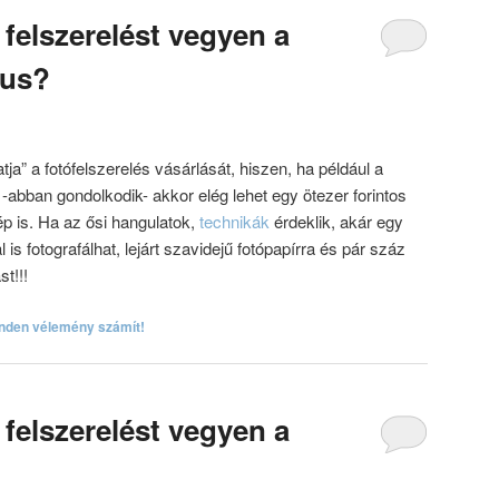
felszerelést vegyen a
fus?
tja” a fotófelszerelés vásárlását, hiszen, ha például a
-abban gondolkodik- akkor elég lehet egy ötezer forintos
ép is. Ha az ősi hangulatok,
technikák
érdeklik, akár egy
s fotografálhat, lejárt szavidejű fotópapírra és pár száz
st!!!
nden vélemény számít!
felszerelést vegyen a