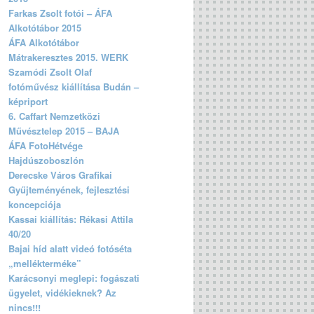
Farkas Zsolt fotói – ÁFA
Alkotótábor 2015
ÁFA Alkotótábor
Mátrakeresztes 2015. WERK
Szamódi Zsolt Olaf
fotóművész kiállítása Budán –
képriport
6. Caffart Nemzetközi
Művésztelep 2015 – BAJA
ÁFA FotoHétvége
Hajdúszoboszlón
Derecske Város Grafikai
Gyűjteményének, fejlesztési
koncepciója
Kassai kiállítás: Rékasi Attila
40/20
Bajai híd alatt videó fotóséta
„mellékterméke”
Karácsonyi meglepi: fogászati
ügyelet, vidékieknek? Az
nincs!!!