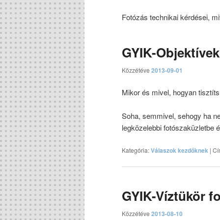
Fotózás technikai kérdései, m
GYIK-Objektívek 
Közzétéve
2013-09-01
Mikor és mivel, hogyan tisztít
Soha, semmivel, sehogy ha n
legközelebbi fotószaküzletbe 
Kategória:
Válaszok kezdőknek
|
Cí
GYIK-Víztükör f
Közzétéve
2013-08-10