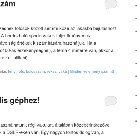
szám
jezésnek fotósok között semmi köze az lakásba bejutáshoz!
 A hordozható riportervakuk teljesítményének
 távolság értékek kiszámítására használjuk. Ha a
o100-as érzékenységnél), a téma 4 méterre van, akkor a
 kell állítani).
mke:
fény
,
fotó
,
kulcsszám
,
reksz
,
vaku
|
Minden vélemény számít!
lis géphez!
használhatunk régi vakukat, általában középérintkezővel
ak a DSLR-eken van. Egy nagyon fontos dolog van, a