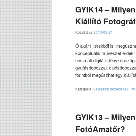
GYIK14 – Milyen 
Kiállító Fotográ
Közzétéve
2013-03-21
Ő akár fillérekből is „megúszha
konceptuális művészet érdekli 
használt digitális fényképezőg
gyufásdobozzal, cipősdobozzal i
forintból megúszhat egy kiállítá
Kategória:
Válaszok kezdőknek
|
Mi
GYIK13 – Milyen 
FotóAmatőr?