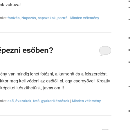
nk vakuval!
mke:
fotózás
,
Napozás
,
napszakok
,
portré
|
Minden vélemény
épezni esőben?
ény van mindig lehet fotózni, a kamerát és a felszerelést,
akkor meg kell védeni az esőtől, pl. egy esernyővel! Kreatív
épeket készíthetünk, javaslom!!!
mke:
eső
,
évszakok
,
fotó
,
gyakorikérdések
|
Minden vélemény