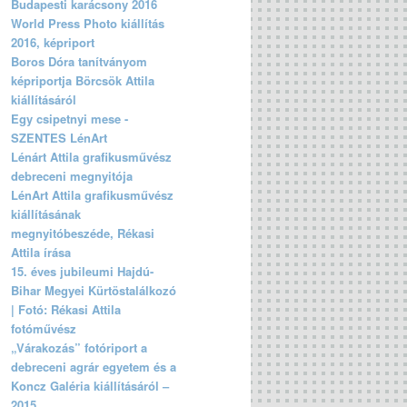
Budapesti karácsony 2016
World Press Photo kiállítás
2016, képriport
Boros Dóra tanítványom
képriportja Börcsök Attila
kiállításáról
Egy csipetnyi mese -
SZENTES LénArt
Lénárt Attila grafikusművész
debreceni megnyitója
LénArt Attila grafikusművész
kiállításának
megnyitóbeszéde, Rékasi
Attila írása
15. éves jubileumi Hajdú-
Bihar Megyei Kürtöstalálkozó
| Fotó: Rékasi Attila
fotóművész
„Várakozás” fotóriport a
debreceni agrár egyetem és a
Koncz Galéria kiállításáról –
2015