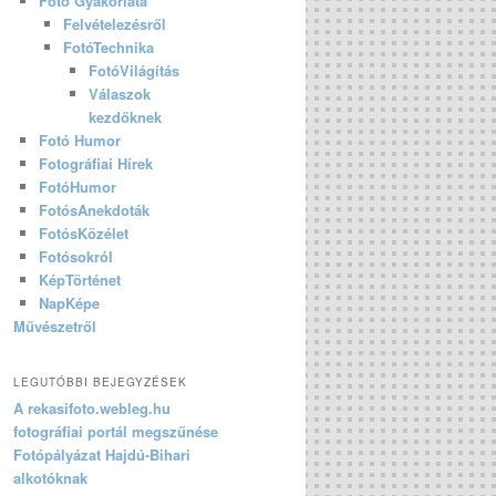
Fotó Gyakorlata
Felvételezésről
FotóTechnika
FotóVilágítás
Válaszok
kezdőknek
Fotó Humor
Fotográfiai Hírek
FotóHumor
FotósAnekdoták
FotósKözélet
Fotósokról
KépTörténet
NapKépe
Művészetről
LEGUTÓBBI BEJEGYZÉSEK
A rekasifoto.webleg.hu
fotográfiai portál megszűnése
Fotópályázat Hajdú-Bihari
alkotóknak