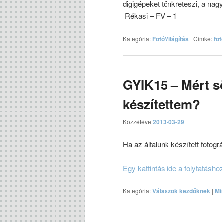
digigépeket tönkreteszi, a nag
Rékasi – FV – 1
Kategória:
FotóVilágítás
|
Címke:
fo
GYIK15 – Mért s
készítettem?
Közzétéve
2013-03-29
Ha az általunk készített fotogr
Egy kattintás ide a folytatásh
Kategória:
Válaszok kezdőknek
|
Mi