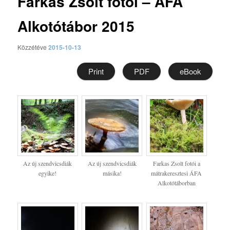
Farkas Zsolt fotói – ÁFA
Alkotótábor 2015
Közzétéve
2015-10-13
Print
PDF
eBook
Az új szendvicsdiák
Az új szendvicsdiák
Farkas Zsolt fotói a
egyike!
másika!
mátrakeresztesi ÁFA
Alkotótáborban