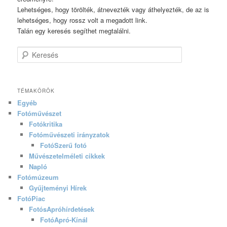
Lehetséges, hogy törölték, átnevezték vagy áthelyezték, de az is
lehetséges, hogy rossz volt a megadott link.
Talán egy keresés segíthet megtalálni.
Keresés
TÉMAKÖRÖK
Egyéb
Fotóművészet
Fotókritika
Fotóművészeti irányzatok
FotóSzerű fotó
Művészetelméleti cikkek
Napló
Fotómúzeum
Gyűjteményi Hírek
FotóPiac
FotósApróhírdetések
FotóApró-Kínál