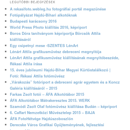
LEGUTÓBBI BEJEGYZÉSEK
A rekasifoto.webleg.hu fotográfiai portál megszűnése
Fotópályázat Hajdú-Bihari alkotóknak
Budapesti karácsony 2016
World Press Photo kiállítás 2016, képriport
Boros Dóra tanítványom képriportja Börcsök Attila
kiállításáról
Egy csipetnyi mese -SZENTES LénArt
Lénárt Attila grafikusművész debreceni megnyitója
LénArt Attila grafikusművész kiállításának megnyitóbeszéde,
Rékasi Attila írása
15. éves jubileumi Hajdú-Bihar Megyei Kürtöstalálkozó |
Fotó: Rékasi Attila fotóművész
„Várakozás” fotóriport a debreceni agrár egyetem és a Koncz
Galéria kiállításáról – 2015
Farkas Zsolt fotói – ÁFA Alkotótábor 2015
ÁFA Alkotótábor Mátrakeresztes 2015. WERK
Szamódi Zsolt Olaf fotóművész kiállítása Budán – képriport
6. Caffart Nemzetközi Művésztelep 2015 – BAJA
ÁFA FotoHétvége Hajdúszoboszlón
Derecske Város Grafikai Gyűjteményének, fejlesztési