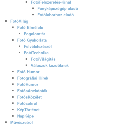
FotóFelszerelés-Kínál
Fényképezőgép eladó
Fotólaborhoz eladó
FotóVilág
Fotó Elmélete
Fogalomtár
Fotó Gyakorlata
Felvételezésről
FotóTechnika
FotóVilágítás
Válaszok kezdőknek
Fotó Humor
Fotográfiai Hírek
FotóHumor
FotósAnekdoták
FotósKözélet
Fotósokról
KépTörténet
NapKépe
Művészetről