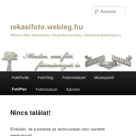
Tovább
Tovább
az
a
Kere
elsődleges
másodlagos
tartalomra
tartalomra
rekasifoto.webleg.hu
Rékasi Attila fotóművész fotográfiai portálja | rekasifoto@webleg.hu
Fő
FotóPortál
FotóVilág
Fotóművészet
Művészetről
menü
FotóPiac
Fotómúzeum
Ajánlom
Nincs találat!
Elnézést, de a keresés az archívumban nem vezetett
eredményre!