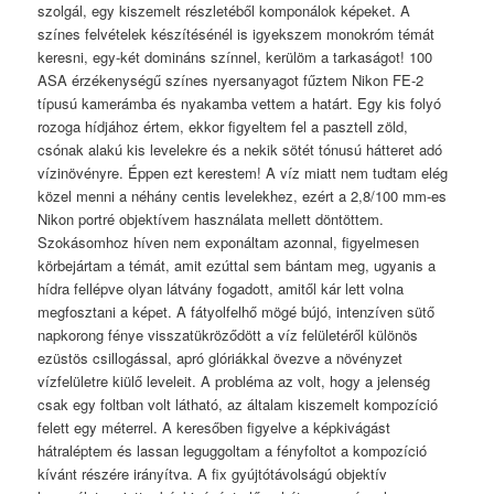
szolgál, egy kiszemelt részletéből komponálok képeket. A
színes felvételek készítésénél is igyekszem monokróm témát
keresni, egy-két domináns színnel, kerülöm a tarkaságot! 100
ASA érzékenységű színes nyersanyagot fűztem Nikon FE-2
típusú kamerámba és nyakamba vettem a határt. Egy kis folyó
rozoga hídjához értem, ekkor figyeltem fel a pasztell zöld,
csónak alakú kis levelekre és a nekik sötét tónusú hátteret adó
vízinövényre. Éppen ezt kerestem! A víz miatt nem tudtam elég
közel menni a néhány centis levelekhez, ezért a 2,8/100 mm-es
Nikon portré objektívem használata mellett döntöttem.
Szokásomhoz híven nem exponáltam azonnal, figyelmesen
körbejártam a témát, amit ezúttal sem bántam meg, ugyanis a
hídra fellépve olyan látvány fogadott, amitől kár lett volna
megfosztani a képet. A fátyolfelhő mögé bújó, intenzíven sütő
napkorong fénye visszatükröződött a víz felületéről különös
ezüstös csillogással, apró glóriákkal övezve a növényzet
vízfelületre kiülő leveleit. A probléma az volt, hogy a jelenség
csak egy foltban volt látható, az általam kiszemelt kompozíció
felett egy méterrel. A keresőben figyelve a képkivágást
hátraléptem és lassan leguggoltam a fényfoltot a kompozíció
kívánt részére irányítva. A fix gyújtótávolságú objektív