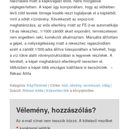
használata miatt a képkivágást előre, hátra mozgással
véglegesítettem. A képet úgy komponáltam, hogy az előtérben
lévő zöld levelek tömege kisebb részt foglaljanak el a képtérből,
mint a sötét vízinövény. Következett az expozíció
meghatározása, az erős ellenfény miatt az FE-2-es automatikája
f:8-as rekeszhez, 1/1000 záridőt akart exponálni, természetesen
nem engedtem neki, korrekciót alkalmaztam. Manuálra állítottam
a gépet, a mélységélesség miatt a rekeszhez ragaszkodtam
ezért a záridőt 1/500-adra állítva túlexponáltam a felvételt, hogy
a víz tükre alatti növénystruktúrában is legyenek részletek. A
felvételt, a képet meghatározó ellenfényről neveztem el.
Időközben a képet több országos kiállításra is bezsűrizték. –
Rékasi Attila
Kategória:
KépTörténet
| Címke:
fotó
,
növény
,
természet
,
világ
|
Szerző:
Rékasi Attila
|
Közvetlen link
a könyvjelzőbe.
Vélemény, hozzászólás?
Az e-mail címet nem tesszük közzé.
A kötelező mezőket
*
karakterrel jelöltük