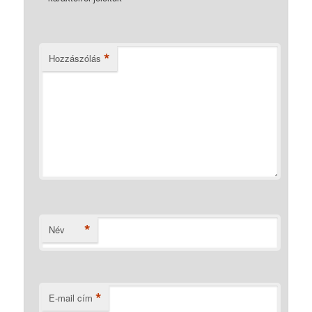
*
Hozzászólás
*
Név
*
E-mail cím