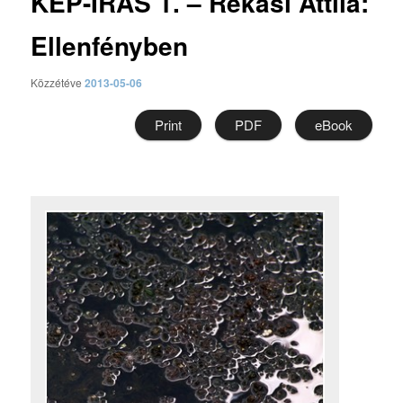
KÉP-ÍRÁS 1. – Rékasi Attila:
Ellenfényben
Közzétéve
2013-05-06
Print
PDF
eBook